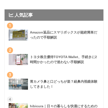
人気記事
1
Amazon返品にスマリボックスが超絶簡単だ
ったので手順解説
2
トヨタ株主優待TOYOTA Wallet、手続きに2
時間かかったので迷わない手順解説
3
胃カメラ鼻と口どっちが楽？経鼻内視鏡体験
してきました！
4
hibicura｜日々の暮らしを快適にするための